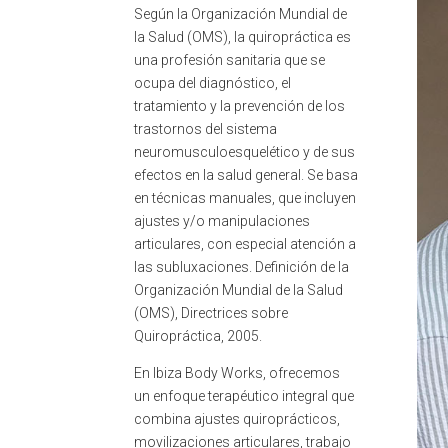
Según la Organización Mundial de
la Salud (OMS), la quiropráctica es
una profesión sanitaria que se
ocupa del diagnóstico, el
tratamiento y la prevención de los
trastornos del sistema
neuromusculoesquelético y de sus
efectos en la salud general. Se basa
en técnicas manuales, que incluyen
ajustes y/o manipulaciones
articulares, con especial atención a
las subluxaciones. Definición de la
Organización Mundial de la Salud
(OMS), Directrices sobre
Quiropráctica, 2005.
En Ibiza Body Works, ofrecemos
un enfoque terapéutico integral que
combina ajustes quiroprácticos,
movilizaciones articulares, trabajo